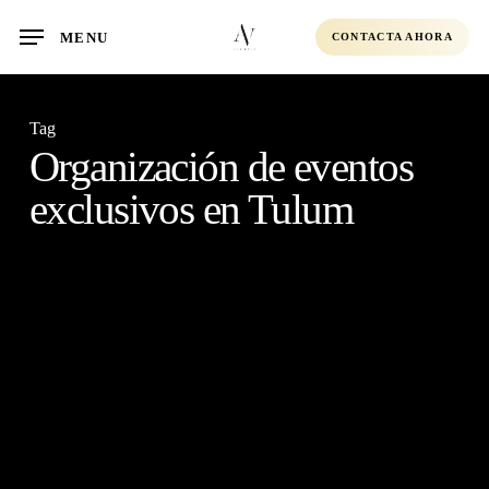
Skip
MENU
CONTACTA AHORA
to
main
content
Tag
Organización de eventos
exclusivos en Tulum