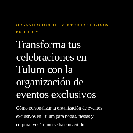
Transforma
ORGANIZACIÓN DE EVENTOS EXCLUSIVOS
tus
EN TULUM
celebraciones
Transforma tus
en
Tulum
celebraciones en
con
Tulum con la
la
organización
organización de
de
eventos exclusivos
eventos
exclusivos
Cómo personalizar la organización de eventos
exclusivos en Tulum para bodas, fiestas y
corporativos Tulum se ha convertido…