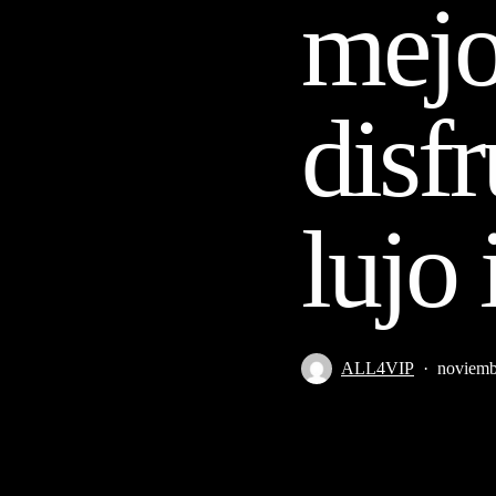
mejo
disfr
lujo
ALL4VIP
noviemb