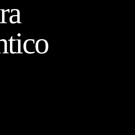
ra
ntico