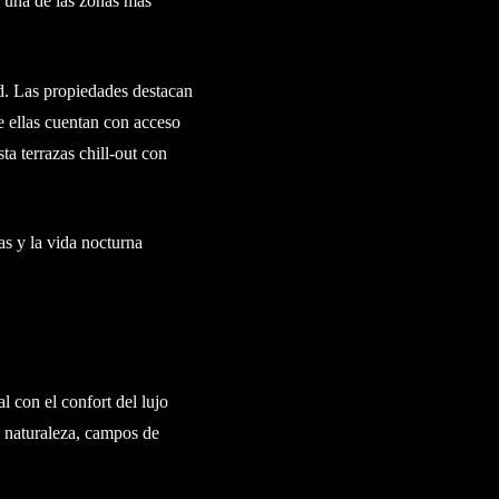
 una de las zonas más
. Las propiedades destacan
e ellas cuentan con acceso
ta terrazas chill-out con
as y la vida nocturna
l con el confort del lujo
e naturaleza, campos de