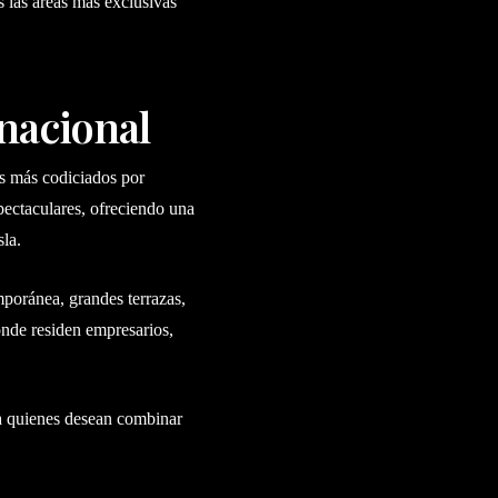
s las áreas más exclusivas
ernacional
s más codiciados por
spectaculares, ofreciendo una
sla.
poránea, grandes terrazas,
onde residen empresarios,
ra quienes desean combinar