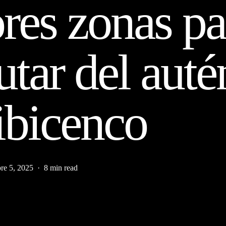
res zonas pa
utar del auté
 ibicenco
re 5, 2025
8 min read