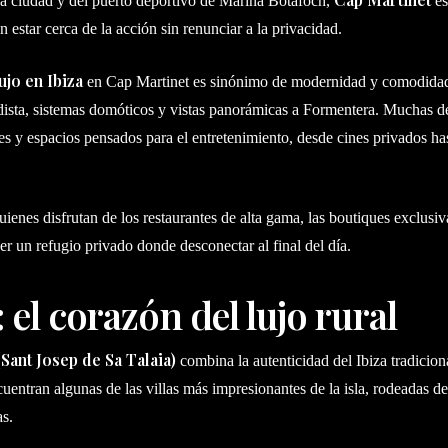
za ciudad y del puerto deportivo de Marina Botafoch,
es
 estar cerca de la acción sin renunciar a la privacidad.
lujo en Ibiza
en Cap Martinet es sinónimo de modernidad y comodidad
dista, sistemas domóticos y vistas panorámicas a Formentera. Muchas d
res y espacios pensados para el entretenimiento, desde cines privados has
uienes disfrutan de los restaurantes de alta gama, las boutiques exclusiv
ner un refugio privado donde desconectar al final del día.
: el corazón del lujo rural
(Sant Josep de Sa Talaia)
combina la autenticidad del Ibiza tradiciona
entran algunas de las villas más impresionantes de la isla, rodeadas d
as.