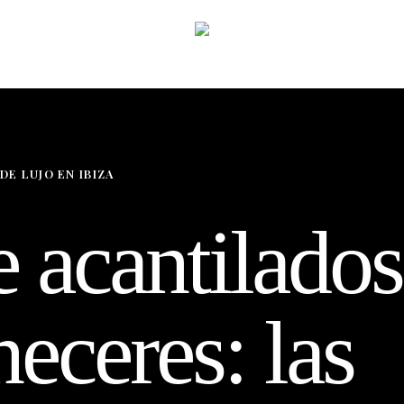
DE LUJO EN IBIZA
e acantilados
eceres: las