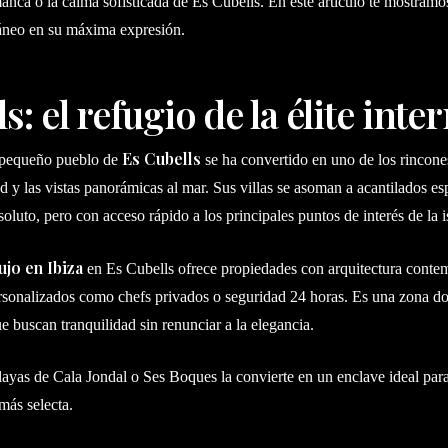
anca o la calma sofisticada de Es Cubells. En este artículo te mostramo
ráneo en su máxima expresión.
ls: el refugio de la élite int
Es Cubells
el pequeño pueblo de
se ha convertido en uno de los rincone
d y las vistas panorámicas al mar. Sus villas se asoman a acantilados e
oluto, pero con acceso rápido a los principales puntos de interés de la i
lujo en Ibiza
en Es Cubells ofrece propiedades con arquitectura contem
personalizados como chefs privados o seguridad 24 horas. Es una zona d
ue buscan tranquilidad sin renunciar a la elegancia.
layas de Cala Jondal o Ses Boques la convierte en un enclave ideal pa
más selecta.