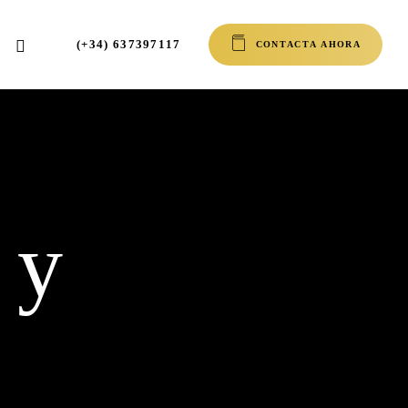
INSTAGRAM
(+34) 637397117
C
O
N
T
A
C
T
A
A
H
O
R
A
 y