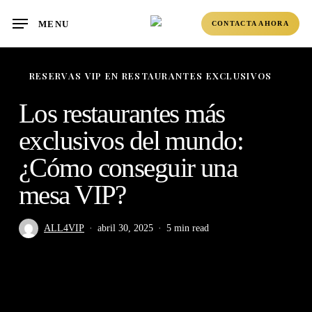
Skip
MENU
CONTACTA AHORA
to
main
content
RESERVAS VIP EN RESTAURANTES EXCLUSIVOS
Los restaurantes más
exclusivos del mundo:
¿Cómo conseguir una
mesa VIP?
ALL4VIP
abril 30, 2025
5 min read